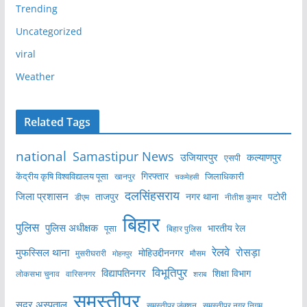
Trending
Uncategorized
viral
Weather
Related Tags
national
Samastipur News
उजियारपुर
कल्याणपुर
एसपी
केंद्रीय कृषि विश्वविद्यालय पूसा
गिरफ्तार
जिलाधिकारी
खानपुर
चकमेहसी
दलसिंहसराय
जिला प्रशासन
ताजपुर
नगर थाना
पटोरी
डीएम
नीतीश कुमार
बिहार
पुलिस
पुलिस अधीक्षक
भारतीय रेल
पूसा
बिहार पुलिस
रेलवे
मुफस्सिल थाना
रोसड़ा
मोहिउद्दीननगर
मुसरीघरारी
मोहनपुर
मौसम
विभूतिपुर
विद्यापतिनगर
शिक्षा विभाग
लोकसभा चुनाव
वारिसनगर
शराब
समस्तीपुर
सदर अस्पताल
समस्तीपुर नगर निगम
समस्तीपुर जंक्शन