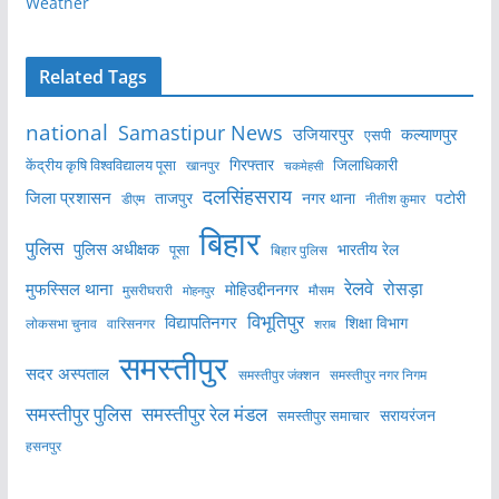
Weather
Related Tags
national
Samastipur News
उजियारपुर
कल्याणपुर
एसपी
केंद्रीय कृषि विश्वविद्यालय पूसा
गिरफ्तार
जिलाधिकारी
खानपुर
चकमेहसी
दलसिंहसराय
जिला प्रशासन
ताजपुर
नगर थाना
पटोरी
डीएम
नीतीश कुमार
बिहार
पुलिस
पुलिस अधीक्षक
भारतीय रेल
पूसा
बिहार पुलिस
रेलवे
मुफस्सिल थाना
रोसड़ा
मोहिउद्दीननगर
मुसरीघरारी
मोहनपुर
मौसम
विभूतिपुर
विद्यापतिनगर
शिक्षा विभाग
लोकसभा चुनाव
वारिसनगर
शराब
समस्तीपुर
सदर अस्पताल
समस्तीपुर नगर निगम
समस्तीपुर जंक्शन
समस्तीपुर पुलिस
समस्तीपुर रेल मंडल
सरायरंजन
समस्तीपुर समाचार
हसनपुर