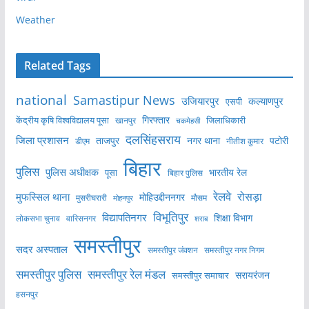
Weather
Related Tags
national
Samastipur News
उजियारपुर
कल्याणपुर
एसपी
केंद्रीय कृषि विश्वविद्यालय पूसा
गिरफ्तार
जिलाधिकारी
खानपुर
चकमेहसी
दलसिंहसराय
जिला प्रशासन
ताजपुर
नगर थाना
पटोरी
डीएम
नीतीश कुमार
बिहार
पुलिस
पुलिस अधीक्षक
भारतीय रेल
पूसा
बिहार पुलिस
रेलवे
मुफस्सिल थाना
रोसड़ा
मोहिउद्दीननगर
मुसरीघरारी
मोहनपुर
मौसम
विभूतिपुर
विद्यापतिनगर
शिक्षा विभाग
लोकसभा चुनाव
वारिसनगर
शराब
समस्तीपुर
सदर अस्पताल
समस्तीपुर नगर निगम
समस्तीपुर जंक्शन
समस्तीपुर पुलिस
समस्तीपुर रेल मंडल
सरायरंजन
समस्तीपुर समाचार
हसनपुर