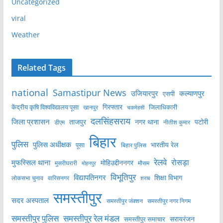
Uncategorized
viral
Weather
Related Tags
national
Samastipur News
उजियारपुर
कल्याणपुर
एसपी
केंद्रीय कृषि विश्वविद्यालय पूसा
गिरफ्तार
जिलाधिकारी
खानपुर
चकमेहसी
दलसिंहसराय
जिला प्रशासन
ताजपुर
नगर थाना
पटोरी
डीएम
नीतीश कुमार
बिहार
पुलिस
पुलिस अधीक्षक
भारतीय रेल
पूसा
बिहार पुलिस
रेलवे
मुफस्सिल थाना
रोसड़ा
मोहिउद्दीननगर
मुसरीघरारी
मोहनपुर
मौसम
विभूतिपुर
विद्यापतिनगर
शिक्षा विभाग
लोकसभा चुनाव
वारिसनगर
शराब
समस्तीपुर
सदर अस्पताल
समस्तीपुर नगर निगम
समस्तीपुर जंक्शन
समस्तीपुर पुलिस
समस्तीपुर रेल मंडल
सरायरंजन
समस्तीपुर समाचार