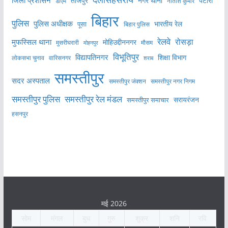
जिला प्रशासन
ताजपुर
नगर थाना
पटोरी
डीएम
नीतीश कुमार
बिहार
पुलिस
पुलिस अधीक्षक
भारतीय रेल
पूसा
बिहार पुलिस
रेलवे
मुफस्सिल थाना
रोसड़ा
मोहिउद्दीननगर
मुसरीघरारी
मोहनपुर
मौसम
विभूतिपुर
विद्यापतिनगर
शिक्षा विभाग
लोकसभा चुनाव
वारिसनगर
शराब
समस्तीपुर
सदर अस्पताल
समस्तीपुर नगर निगम
समस्तीपुर जंक्शन
समस्तीपुर पुलिस
समस्तीपुर रेल मंडल
सरायरंजन
समस्तीपुर समाचार
हसनपुर
मई 2026
सोम
मंगल
बुध
गुरु
शुक्र
शनि
रवि