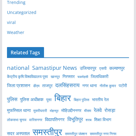
Trending
Uncategorized
viral
Weather
Related Tags
national
Samastipur News
उजियारपुर
कल्याणपुर
एसपी
केंद्रीय कृषि विश्वविद्यालय पूसा
गिरफ्तार
जिलाधिकारी
खानपुर
चकमेहसी
दलसिंहसराय
जिला प्रशासन
ताजपुर
नगर थाना
पटोरी
डीएम
नीतीश कुमार
बिहार
पुलिस
पुलिस अधीक्षक
भारतीय रेल
पूसा
बिहार पुलिस
रेलवे
मुफस्सिल थाना
रोसड़ा
मोहिउद्दीननगर
मुसरीघरारी
मोहनपुर
मौसम
विभूतिपुर
विद्यापतिनगर
शिक्षा विभाग
लोकसभा चुनाव
वारिसनगर
शराब
समस्तीपुर
सदर अस्पताल
समस्तीपुर नगर निगम
समस्तीपुर जंक्शन