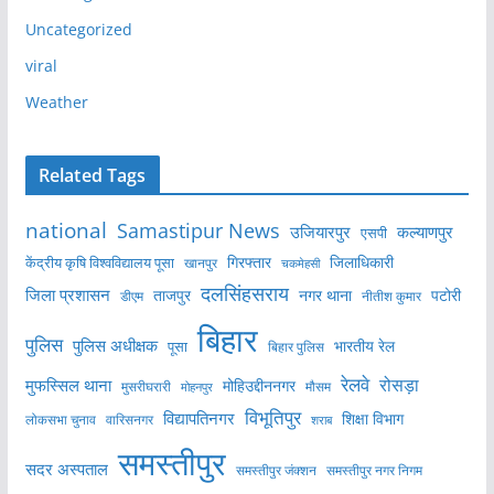
Uncategorized
viral
Weather
Related Tags
national
Samastipur News
उजियारपुर
कल्याणपुर
एसपी
केंद्रीय कृषि विश्वविद्यालय पूसा
गिरफ्तार
जिलाधिकारी
खानपुर
चकमेहसी
दलसिंहसराय
जिला प्रशासन
ताजपुर
नगर थाना
पटोरी
डीएम
नीतीश कुमार
बिहार
पुलिस
पुलिस अधीक्षक
भारतीय रेल
पूसा
बिहार पुलिस
रेलवे
मुफस्सिल थाना
रोसड़ा
मोहिउद्दीननगर
मुसरीघरारी
मोहनपुर
मौसम
विभूतिपुर
विद्यापतिनगर
शिक्षा विभाग
लोकसभा चुनाव
वारिसनगर
शराब
समस्तीपुर
सदर अस्पताल
समस्तीपुर नगर निगम
समस्तीपुर जंक्शन