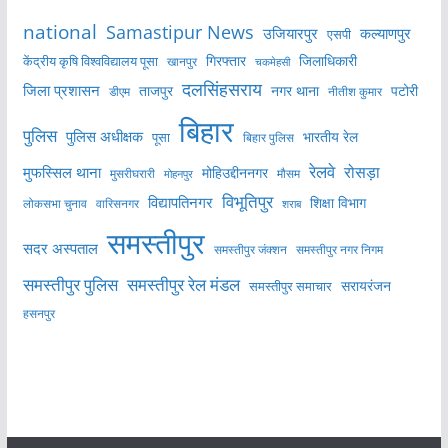
national
Samastipur News
उजियारपुर
कल्याणपुर
एसपी
केंद्रीय कृषि विश्वविद्यालय पूसा
गिरफ्तार
जिलाधिकारी
खानपुर
चकमेहसी
दलसिंहसराय
जिला प्रशासन
ताजपुर
नगर थाना
पटोरी
डीएम
नीतीश कुमार
बिहार
पुलिस
पुलिस अधीक्षक
भारतीय रेल
पूसा
बिहार पुलिस
रेलवे
मुफस्सिल थाना
रोसड़ा
मोहिउद्दीननगर
मुसरीघरारी
मोहनपुर
मौसम
विभूतिपुर
विद्यापतिनगर
शिक्षा विभाग
लोकसभा चुनाव
वारिसनगर
शराब
समस्तीपुर
सदर अस्पताल
समस्तीपुर नगर निगम
समस्तीपुर जंक्शन
समस्तीपुर पुलिस
समस्तीपुर रेल मंडल
सरायरंजन
समस्तीपुर समाचार
हसनपुर