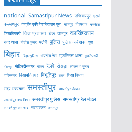
Related Tags
national
Samastipur News
उजियारपुर
एसपी
कल्याणपुर
केंद्रीय कृषि विश्वविद्यालय पूसा
गिरफ्तार
खानपुर
चकमेहसी
दलसिंहसराय
जिला प्रशासन
ताजपुर
जिलाधिकारी
डीएम
पुलिस
पुलिस अधीक्षक
नगर थाना
पटोरी
पूसा
नीतीश कुमार
बिहार
मुफस्सिल थाना
भारतीय रेल
बिहार पुलिस
मुसरीघरारी
रेलवे
रोसड़ा
मोहिउद्दीननगर
लोकसभा चुनाव
मोहनपुर
मौसम
विभूतिपुर
विद्यापतिनगर
शिक्षा विभाग
वारिसनगर
शराब
समस्तीपुर
सदर अस्पताल
समस्तीपुर जंक्शन
समस्तीपुर पुलिस
समस्तीपुर रेल मंडल
समस्तीपुर नगर निगम
सरायरंजन
समस्तीपुर समाचार
हसनपुर