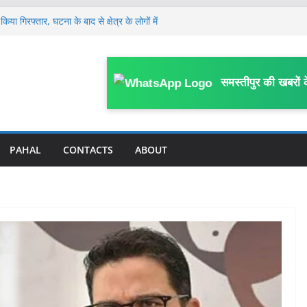
िया गिरफ्तार, घटना के बाद से क्षेत्र के लोगों में
े भागने वाले कैदी की बिगड़ी तबीयत, DMCH रेफर;
है कारवाई
ंचे शिक्षक निलंबित, निलंबन अवधि में BRC
समस्तीपुर की खबरों 
ालय
ं ब्राउन शुगर के साथ कई संदिग्ध हिरासत में,
ीपुर
ंडल स्तरीय क्राइम मीटिंग, SDPO ने अपराध व
दिए निर्देश
PAHAL
CONTACTS
ABOUT