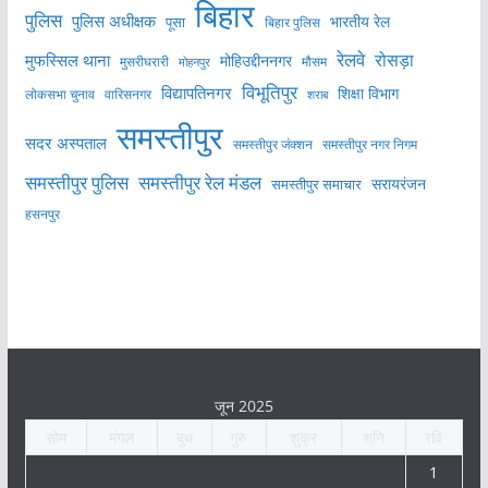
बिहार
पुलिस
पुलिस अधीक्षक
भारतीय रेल
पूसा
बिहार पुलिस
रेलवे
मुफस्सिल थाना
रोसड़ा
मोहिउद्दीननगर
मुसरीघरारी
मोहनपुर
मौसम
विभूतिपुर
विद्यापतिनगर
शिक्षा विभाग
लोकसभा चुनाव
वारिसनगर
शराब
समस्तीपुर
सदर अस्पताल
समस्तीपुर नगर निगम
समस्तीपुर जंक्शन
समस्तीपुर पुलिस
समस्तीपुर रेल मंडल
सरायरंजन
समस्तीपुर समाचार
हसनपुर
जून 2025
सोम
मंगल
बुध
गुरु
शुक्र
शनि
रवि
1