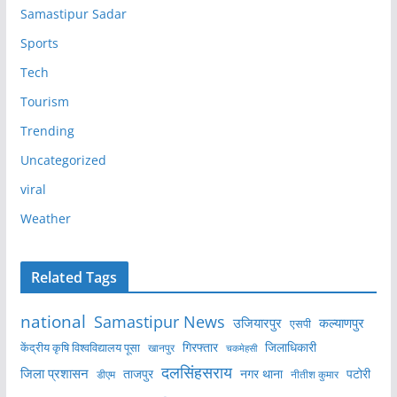
Samastipur Sadar
Sports
Tech
Tourism
Trending
Uncategorized
viral
Weather
Related Tags
national
Samastipur News
उजियारपुर
कल्याणपुर
एसपी
केंद्रीय कृषि विश्वविद्यालय पूसा
गिरफ्तार
जिलाधिकारी
खानपुर
चकमेहसी
दलसिंहसराय
जिला प्रशासन
ताजपुर
नगर थाना
पटोरी
डीएम
नीतीश कुमार