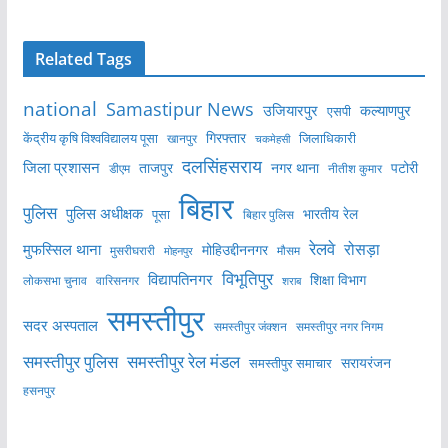
Related Tags
national
Samastipur News
उजियारपुर
कल्याणपुर
एसपी
केंद्रीय कृषि विश्वविद्यालय पूसा
गिरफ्तार
जिलाधिकारी
खानपुर
चकमेहसी
दलसिंहसराय
जिला प्रशासन
ताजपुर
नगर थाना
पटोरी
डीएम
नीतीश कुमार
बिहार
पुलिस
पुलिस अधीक्षक
भारतीय रेल
पूसा
बिहार पुलिस
रेलवे
मुफस्सिल थाना
रोसड़ा
मोहिउद्दीननगर
मुसरीघरारी
मोहनपुर
मौसम
विभूतिपुर
विद्यापतिनगर
शिक्षा विभाग
लोकसभा चुनाव
वारिसनगर
शराब
समस्तीपुर
सदर अस्पताल
समस्तीपुर नगर निगम
समस्तीपुर जंक्शन
समस्तीपुर पुलिस
समस्तीपुर रेल मंडल
सरायरंजन
समस्तीपुर समाचार
हसनपुर