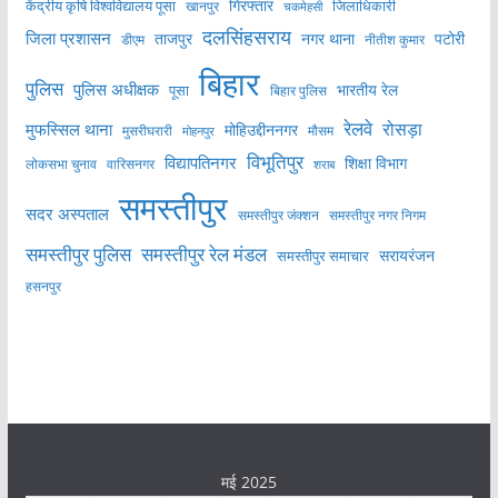
केंद्रीय कृषि विश्वविद्यालय पूसा
गिरफ्तार
जिलाधिकारी
खानपुर
चकमेहसी
दलसिंहसराय
जिला प्रशासन
ताजपुर
नगर थाना
पटोरी
डीएम
नीतीश कुमार
बिहार
पुलिस
पुलिस अधीक्षक
भारतीय रेल
पूसा
बिहार पुलिस
रेलवे
मुफस्सिल थाना
रोसड़ा
मोहिउद्दीननगर
मुसरीघरारी
मोहनपुर
मौसम
विभूतिपुर
विद्यापतिनगर
शिक्षा विभाग
लोकसभा चुनाव
वारिसनगर
शराब
समस्तीपुर
सदर अस्पताल
समस्तीपुर नगर निगम
समस्तीपुर जंक्शन
समस्तीपुर पुलिस
समस्तीपुर रेल मंडल
सरायरंजन
समस्तीपुर समाचार
हसनपुर
मई 2025