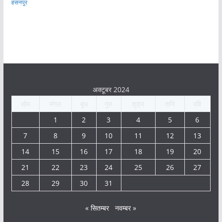
हसनपुर
अक्टूबर 2024
सोम
मंगल
बुध
गुरु
शुक्र
शनि
रवि
1
2
3
4
5
6
7
8
9
10
11
12
13
14
15
16
17
18
19
20
21
22
23
24
25
26
27
28
29
30
31
« सितम्बर
नवम्बर »