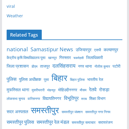
viral
Weather
Related Tags
national
Samastipur News
उजियारपुर
कल्याणपुर
एसपी
केंद्रीय कृषि विश्वविद्यालय पूसा
गिरफ्तार
जिलाधिकारी
खानपुर
चकमेहसी
दलसिंहसराय
जिला प्रशासन
ताजपुर
नगर थाना
पटोरी
डीएम
नीतीश कुमार
बिहार
पुलिस
पुलिस अधीक्षक
भारतीय रेल
पूसा
बिहार पुलिस
रेलवे
मुफस्सिल थाना
रोसड़ा
मोहिउद्दीननगर
मुसरीघरारी
मोहनपुर
मौसम
विभूतिपुर
विद्यापतिनगर
शिक्षा विभाग
लोकसभा चुनाव
वारिसनगर
शराब
समस्तीपुर
सदर अस्पताल
समस्तीपुर नगर निगम
समस्तीपुर जंक्शन
समस्तीपुर पुलिस
समस्तीपुर रेल मंडल
सरायरंजन
समस्तीपुर समाचार