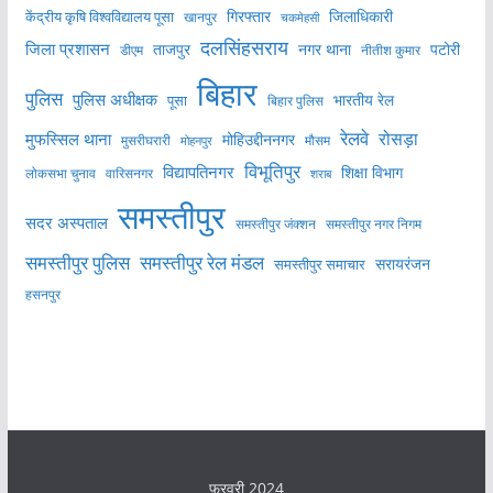
केंद्रीय कृषि विश्वविद्यालय पूसा
गिरफ्तार
जिलाधिकारी
खानपुर
चकमेहसी
दलसिंहसराय
जिला प्रशासन
ताजपुर
नगर थाना
पटोरी
डीएम
नीतीश कुमार
बिहार
पुलिस
पुलिस अधीक्षक
भारतीय रेल
पूसा
बिहार पुलिस
रेलवे
मुफस्सिल थाना
रोसड़ा
मोहिउद्दीननगर
मुसरीघरारी
मोहनपुर
मौसम
विभूतिपुर
विद्यापतिनगर
शिक्षा विभाग
लोकसभा चुनाव
वारिसनगर
शराब
समस्तीपुर
सदर अस्पताल
समस्तीपुर नगर निगम
समस्तीपुर जंक्शन
समस्तीपुर पुलिस
समस्तीपुर रेल मंडल
सरायरंजन
समस्तीपुर समाचार
हसनपुर
फ़रवरी 2024