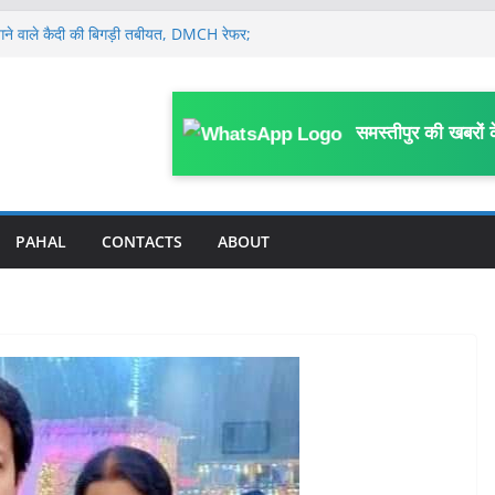
े भागने वाले कैदी की बिगड़ी तबीयत, DMCH रेफर;
है कारवाई
ं संदेहास्पद परिस्थिति में मौ’त, संस्कृत विषय से
लों में 7 अगस्त तक मध्यम से भारी वर्षा और
समस्तीपुर की खबरों 
पना हॉस्पिटल सील, शहर से लेकर गांव तक
ड़ों अवैध नर्सिंग होम; अन्य पर कब होगी कार्रवाई ?
अस्पताल का ICU गार्ड के भरोसे, डॉक्टर व नर्सिंग
टों में तैनात किये गये थे डॉक्टर व नर्सिंग
PAHAL
CONTACTS
ABOUT