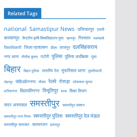
Related Tags
national
Samastipur News
उजियारपुर
एसपी
कल्याणपुर
केंद्रीय कृषि विश्वविद्यालय पूसा
गिरफ्तार
खानपुर
चकमेहसी
दलसिंहसराय
जिला प्रशासन
ताजपुर
जिलाधिकारी
डीएम
पुलिस
पुलिस अधीक्षक
नगर थाना
पटोरी
पूसा
नीतीश कुमार
बिहार
मुफस्सिल थाना
भारतीय रेल
बिहार पुलिस
मुसरीघरारी
रेलवे
रोसड़ा
मोहिउद्दीननगर
लोकसभा चुनाव
मोहनपुर
मौसम
विभूतिपुर
विद्यापतिनगर
शिक्षा विभाग
वारिसनगर
शराब
समस्तीपुर
सदर अस्पताल
समस्तीपुर जंक्शन
समस्तीपुर पुलिस
समस्तीपुर रेल मंडल
समस्तीपुर नगर निगम
सरायरंजन
समस्तीपुर समाचार
हसनपुर