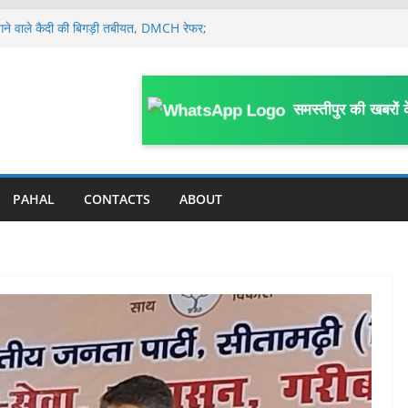
े भागने वाले कैदी की बिगड़ी तबीयत, DMCH रेफर;
है कारवाई
ं संदेहास्पद परिस्थिति में मौ’त, संस्कृत विषय से
लों में 7 अगस्त तक मध्यम से भारी वर्षा और
समस्तीपुर की खबरों 
पना हॉस्पिटल सील, शहर से लेकर गांव तक
ड़ों अवैध नर्सिंग होम; अन्य पर कब होगी कार्रवाई ?
अस्पताल का ICU गार्ड के भरोसे, डॉक्टर व नर्सिंग
टों में तैनात किये गये थे डॉक्टर व नर्सिंग
PAHAL
CONTACTS
ABOUT