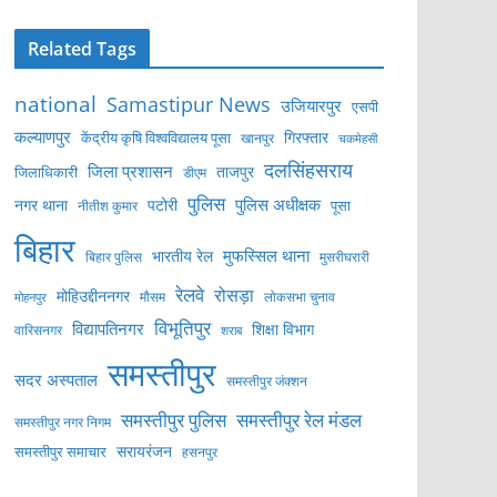
Related Tags
national
Samastipur News
उजियारपुर
एसपी
कल्याणपुर
केंद्रीय कृषि विश्वविद्यालय पूसा
गिरफ्तार
खानपुर
चकमेहसी
दलसिंहसराय
जिला प्रशासन
ताजपुर
जिलाधिकारी
डीएम
पुलिस
पुलिस अधीक्षक
नगर थाना
पटोरी
पूसा
नीतीश कुमार
बिहार
मुफस्सिल थाना
भारतीय रेल
बिहार पुलिस
मुसरीघरारी
रेलवे
रोसड़ा
मोहिउद्दीननगर
लोकसभा चुनाव
मोहनपुर
मौसम
विभूतिपुर
विद्यापतिनगर
शिक्षा विभाग
वारिसनगर
शराब
समस्तीपुर
सदर अस्पताल
समस्तीपुर जंक्शन
समस्तीपुर पुलिस
समस्तीपुर रेल मंडल
समस्तीपुर नगर निगम
सरायरंजन
समस्तीपुर समाचार
हसनपुर