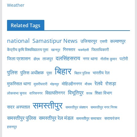
Weather
Related Tags
national
Samastipur News
उजियारपुर
कल्याणपुर
एसपी
केंद्रीय कृषि विश्वविद्यालय पूसा
गिरफ्तार
जिलाधिकारी
खानपुर
चकमेहसी
दलसिंहसराय
जिला प्रशासन
ताजपुर
नगर थाना
पटोरी
डीएम
नीतीश कुमार
बिहार
पुलिस
पुलिस अधीक्षक
भारतीय रेल
पूसा
बिहार पुलिस
रेलवे
मुफस्सिल थाना
रोसड़ा
मोहिउद्दीननगर
मुसरीघरारी
मोहनपुर
मौसम
विभूतिपुर
विद्यापतिनगर
शिक्षा विभाग
लोकसभा चुनाव
वारिसनगर
शराब
समस्तीपुर
सदर अस्पताल
समस्तीपुर नगर निगम
समस्तीपुर जंक्शन
समस्तीपुर पुलिस
समस्तीपुर रेल मंडल
सरायरंजन
समस्तीपुर समाचार
हसनपुर