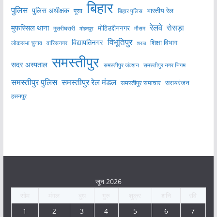
बिहार
पुलिस
पुलिस अधीक्षक
भारतीय रेल
पूसा
बिहार पुलिस
रेलवे
मुफस्सिल थाना
रोसड़ा
मोहिउद्दीननगर
मुसरीघरारी
मोहनपुर
मौसम
विभूतिपुर
विद्यापतिनगर
शिक्षा विभाग
लोकसभा चुनाव
वारिसनगर
शराब
समस्तीपुर
सदर अस्पताल
समस्तीपुर नगर निगम
समस्तीपुर जंक्शन
समस्तीपुर पुलिस
समस्तीपुर रेल मंडल
सरायरंजन
समस्तीपुर समाचार
हसनपुर
जून 2026
सोम
मंगल
बुध
गुरु
शुक्र
शनि
रवि
1
2
3
4
5
6
7