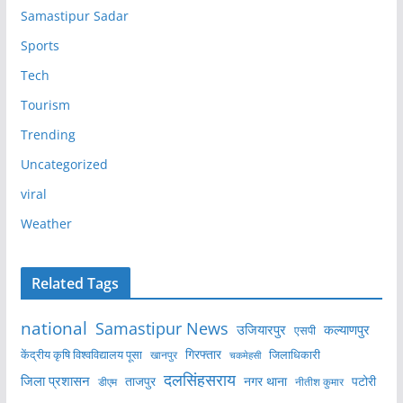
Samastipur Sadar
Sports
Tech
Tourism
Trending
Uncategorized
viral
Weather
Related Tags
national
Samastipur News
उजियारपुर
कल्याणपुर
एसपी
केंद्रीय कृषि विश्वविद्यालय पूसा
गिरफ्तार
जिलाधिकारी
खानपुर
चकमेहसी
दलसिंहसराय
जिला प्रशासन
ताजपुर
नगर थाना
पटोरी
डीएम
नीतीश कुमार