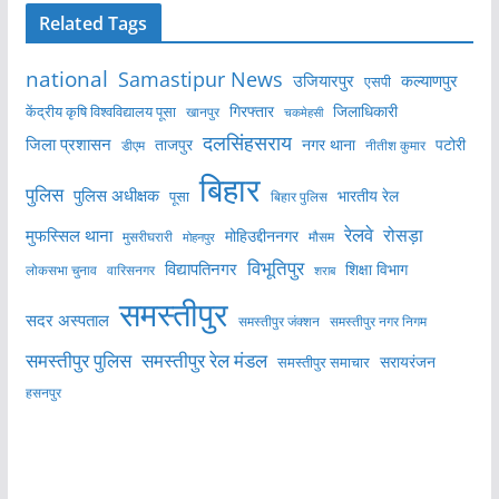
Related Tags
national
Samastipur News
उजियारपुर
कल्याणपुर
एसपी
केंद्रीय कृषि विश्वविद्यालय पूसा
गिरफ्तार
जिलाधिकारी
खानपुर
चकमेहसी
दलसिंहसराय
जिला प्रशासन
ताजपुर
नगर थाना
पटोरी
डीएम
नीतीश कुमार
बिहार
पुलिस
पुलिस अधीक्षक
भारतीय रेल
पूसा
बिहार पुलिस
रेलवे
मुफस्सिल थाना
रोसड़ा
मोहिउद्दीननगर
मुसरीघरारी
मोहनपुर
मौसम
विभूतिपुर
विद्यापतिनगर
शिक्षा विभाग
लोकसभा चुनाव
वारिसनगर
शराब
समस्तीपुर
सदर अस्पताल
समस्तीपुर नगर निगम
समस्तीपुर जंक्शन
समस्तीपुर पुलिस
समस्तीपुर रेल मंडल
सरायरंजन
समस्तीपुर समाचार
हसनपुर