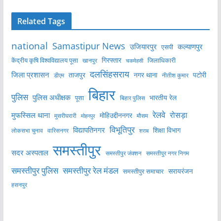
Related Tags
national
Samastipur News
उजियारपुर
कल्याणपुर
एसपी
केंद्रीय कृषि विश्वविद्यालय पूसा
गिरफ्तार
जिलाधिकारी
खानपुर
चकमेहसी
दलसिंहसराय
जिला प्रशासन
ताजपुर
नगर थाना
पटोरी
डीएम
नीतीश कुमार
बिहार
पुलिस
पुलिस अधीक्षक
भारतीय रेल
पूसा
बिहार पुलिस
रेलवे
मुफस्सिल थाना
रोसड़ा
मोहिउद्दीननगर
मुसरीघरारी
मोहनपुर
मौसम
विभूतिपुर
विद्यापतिनगर
शिक्षा विभाग
लोकसभा चुनाव
वारिसनगर
शराब
समस्तीपुर
सदर अस्पताल
समस्तीपुर नगर निगम
समस्तीपुर जंक्शन
समस्तीपुर पुलिस
समस्तीपुर रेल मंडल
सरायरंजन
समस्तीपुर समाचार
हसनपुर