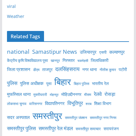
viral
Weather
Related Tags
national
Samastipur News
उजियारपुर
कल्याणपुर
एसपी
केंद्रीय कृषि विश्वविद्यालय पूसा
गिरफ्तार
जिलाधिकारी
खानपुर
चकमेहसी
दलसिंहसराय
जिला प्रशासन
ताजपुर
नगर थाना
पटोरी
डीएम
नीतीश कुमार
बिहार
पुलिस
पुलिस अधीक्षक
भारतीय रेल
पूसा
बिहार पुलिस
रेलवे
मुफस्सिल थाना
रोसड़ा
मोहिउद्दीननगर
मुसरीघरारी
मोहनपुर
मौसम
विभूतिपुर
विद्यापतिनगर
शिक्षा विभाग
लोकसभा चुनाव
वारिसनगर
शराब
समस्तीपुर
सदर अस्पताल
समस्तीपुर नगर निगम
समस्तीपुर जंक्शन
समस्तीपुर पुलिस
समस्तीपुर रेल मंडल
सरायरंजन
समस्तीपुर समाचार