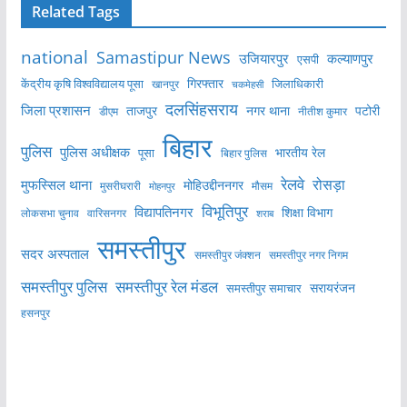
Related Tags
national
Samastipur News
उजियारपुर
कल्याणपुर
एसपी
केंद्रीय कृषि विश्वविद्यालय पूसा
गिरफ्तार
जिलाधिकारी
खानपुर
चकमेहसी
दलसिंहसराय
जिला प्रशासन
ताजपुर
नगर थाना
पटोरी
डीएम
नीतीश कुमार
बिहार
पुलिस
पुलिस अधीक्षक
भारतीय रेल
पूसा
बिहार पुलिस
रेलवे
मुफस्सिल थाना
रोसड़ा
मोहिउद्दीननगर
मुसरीघरारी
मोहनपुर
मौसम
विभूतिपुर
विद्यापतिनगर
शिक्षा विभाग
लोकसभा चुनाव
वारिसनगर
शराब
समस्तीपुर
सदर अस्पताल
समस्तीपुर नगर निगम
समस्तीपुर जंक्शन
समस्तीपुर पुलिस
समस्तीपुर रेल मंडल
सरायरंजन
समस्तीपुर समाचार
हसनपुर