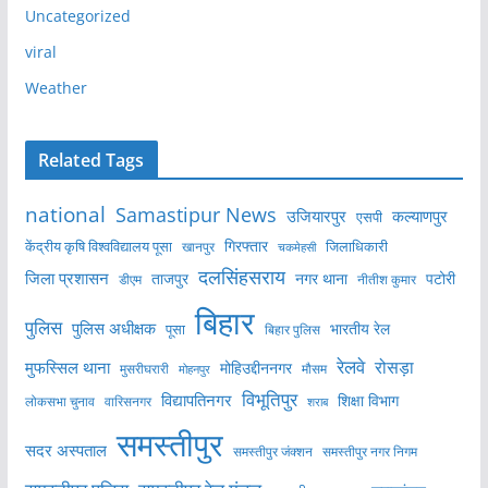
Uncategorized
viral
Weather
Related Tags
national
Samastipur News
उजियारपुर
कल्याणपुर
एसपी
केंद्रीय कृषि विश्वविद्यालय पूसा
गिरफ्तार
जिलाधिकारी
खानपुर
चकमेहसी
दलसिंहसराय
जिला प्रशासन
ताजपुर
नगर थाना
पटोरी
डीएम
नीतीश कुमार
बिहार
पुलिस
पुलिस अधीक्षक
भारतीय रेल
पूसा
बिहार पुलिस
रेलवे
मुफस्सिल थाना
रोसड़ा
मोहिउद्दीननगर
मुसरीघरारी
मोहनपुर
मौसम
विभूतिपुर
विद्यापतिनगर
शिक्षा विभाग
लोकसभा चुनाव
वारिसनगर
शराब
समस्तीपुर
सदर अस्पताल
समस्तीपुर नगर निगम
समस्तीपुर जंक्शन