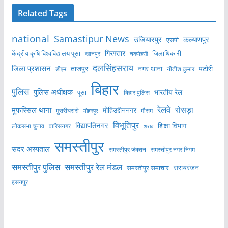
Related Tags
national
Samastipur News
उजियारपुर
कल्याणपुर
एसपी
केंद्रीय कृषि विश्वविद्यालय पूसा
गिरफ्तार
जिलाधिकारी
खानपुर
चकमेहसी
दलसिंहसराय
जिला प्रशासन
ताजपुर
नगर थाना
पटोरी
डीएम
नीतीश कुमार
बिहार
पुलिस
पुलिस अधीक्षक
भारतीय रेल
पूसा
बिहार पुलिस
रेलवे
मुफस्सिल थाना
रोसड़ा
मोहिउद्दीननगर
मुसरीघरारी
मोहनपुर
मौसम
विभूतिपुर
विद्यापतिनगर
शिक्षा विभाग
लोकसभा चुनाव
वारिसनगर
शराब
समस्तीपुर
सदर अस्पताल
समस्तीपुर नगर निगम
समस्तीपुर जंक्शन
समस्तीपुर पुलिस
समस्तीपुर रेल मंडल
सरायरंजन
समस्तीपुर समाचार
हसनपुर