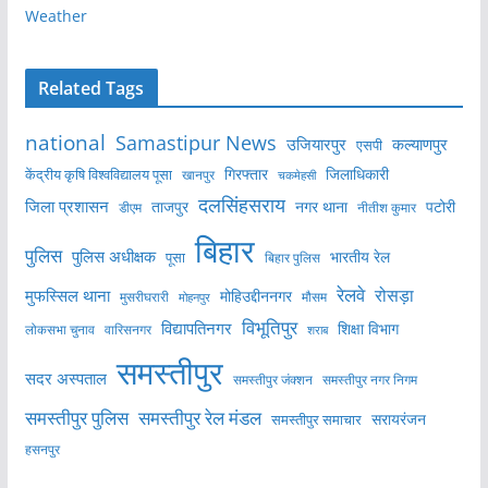
Weather
Related Tags
national
Samastipur News
उजियारपुर
कल्याणपुर
एसपी
केंद्रीय कृषि विश्वविद्यालय पूसा
गिरफ्तार
जिलाधिकारी
खानपुर
चकमेहसी
दलसिंहसराय
जिला प्रशासन
ताजपुर
नगर थाना
पटोरी
डीएम
नीतीश कुमार
बिहार
पुलिस
पुलिस अधीक्षक
भारतीय रेल
पूसा
बिहार पुलिस
रेलवे
मुफस्सिल थाना
रोसड़ा
मोहिउद्दीननगर
मुसरीघरारी
मोहनपुर
मौसम
विभूतिपुर
विद्यापतिनगर
शिक्षा विभाग
लोकसभा चुनाव
वारिसनगर
शराब
समस्तीपुर
सदर अस्पताल
समस्तीपुर नगर निगम
समस्तीपुर जंक्शन
समस्तीपुर पुलिस
समस्तीपुर रेल मंडल
सरायरंजन
समस्तीपुर समाचार
हसनपुर