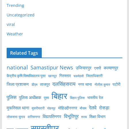
Trending
Uncategorized
viral
Weather
Related Tags
national
Samastipur News
उजियारपुर
कल्याणपुर
एसपी
केंद्रीय कृषि विश्वविद्यालय पूसा
गिरफ्तार
जिलाधिकारी
खानपुर
चकमेहसी
दलसिंहसराय
जिला प्रशासन
ताजपुर
नगर थाना
पटोरी
डीएम
नीतीश कुमार
बिहार
पुलिस
पुलिस अधीक्षक
भारतीय रेल
पूसा
बिहार पुलिस
रेलवे
मुफस्सिल थाना
रोसड़ा
मोहिउद्दीननगर
मुसरीघरारी
मोहनपुर
मौसम
विभूतिपुर
विद्यापतिनगर
शिक्षा विभाग
लोकसभा चुनाव
वारिसनगर
शराब
समस्तीपुर