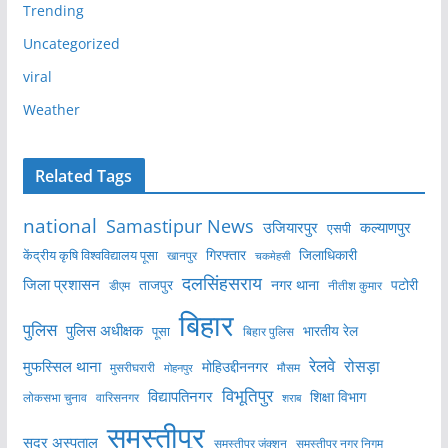
Trending
Uncategorized
viral
Weather
Related Tags
national
Samastipur News
उजियारपुर
कल्याणपुर
एसपी
केंद्रीय कृषि विश्वविद्यालय पूसा
गिरफ्तार
जिलाधिकारी
खानपुर
चकमेहसी
दलसिंहसराय
जिला प्रशासन
ताजपुर
नगर थाना
पटोरी
डीएम
नीतीश कुमार
बिहार
पुलिस
पुलिस अधीक्षक
भारतीय रेल
पूसा
बिहार पुलिस
रेलवे
मुफस्सिल थाना
रोसड़ा
मोहिउद्दीननगर
मुसरीघरारी
मोहनपुर
मौसम
विभूतिपुर
विद्यापतिनगर
शिक्षा विभाग
लोकसभा चुनाव
वारिसनगर
शराब
समस्तीपुर
सदर अस्पताल
समस्तीपुर नगर निगम
समस्तीपुर जंक्शन