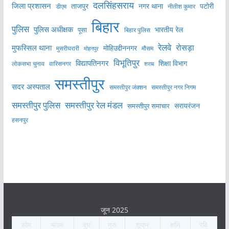
दलसिंहसराय
जिला प्रशासन
ताजपुर
नगर थाना
पटोरी
डीएम
नीतीश कुमार
बिहार
पुलिस
पुलिस अधीक्षक
भारतीय रेल
पूसा
बिहार पुलिस
रेलवे
मुफस्सिल थाना
रोसड़ा
मोहिउद्दीननगर
मुसरीघरारी
मोहनपुर
मौसम
विभूतिपुर
विद्यापतिनगर
शिक्षा विभाग
लोकसभा चुनाव
वारिसनगर
शराब
समस्तीपुर
सदर अस्पताल
समस्तीपुर नगर निगम
समस्तीपुर जंक्शन
समस्तीपुर पुलिस
समस्तीपुर रेल मंडल
सरायरंजन
समस्तीपुर समाचार
हसनपुर
जून 2025
सोम
मंगल
बुध
गुरु
शुक्र
शनि
रवि