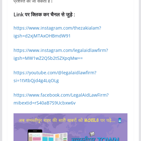
प्रशस्त की जा सकती है।
Link पर क्लिक कर चैनल से जुड़े :
https://www.instagram.com/thezakialam?
igsh=d2xjMTAxOHBmdW91
https://www.instagram.com/legalaidlawfirm?
igsh=MW1wZ2Q5b2t5ZXpqMw==
https://youtube.com/@legalaidlawfirm?
si=1tVtbQjd4g4LqOLg
https://www.facebook.com/LegalAidLawFirm?
mibextid=rS40aB7S9Ucbxw6v