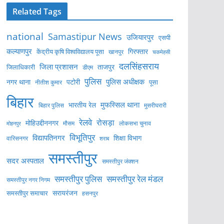
Related Tags
national
Samastipur News
उजियारपुर
एसपी
कल्याणपुर
केंद्रीय कृषि विश्वविद्यालय पूसा
गिरफ्तार
खानपुर
चकमेहसी
दलसिंहसराय
जिला प्रशासन
ताजपुर
जिलाधिकारी
डीएम
पुलिस
पुलिस अधीक्षक
नगर थाना
पटोरी
पूसा
नीतीश कुमार
बिहार
मुफस्सिल थाना
भारतीय रेल
बिहार पुलिस
मुसरीघरारी
रेलवे
रोसड़ा
मोहिउद्दीननगर
लोकसभा चुनाव
मोहनपुर
मौसम
विभूतिपुर
विद्यापतिनगर
शिक्षा विभाग
वारिसनगर
शराब
समस्तीपुर
सदर अस्पताल
समस्तीपुर जंक्शन
समस्तीपुर पुलिस
समस्तीपुर रेल मंडल
समस्तीपुर नगर निगम
सरायरंजन
समस्तीपुर समाचार
हसनपुर