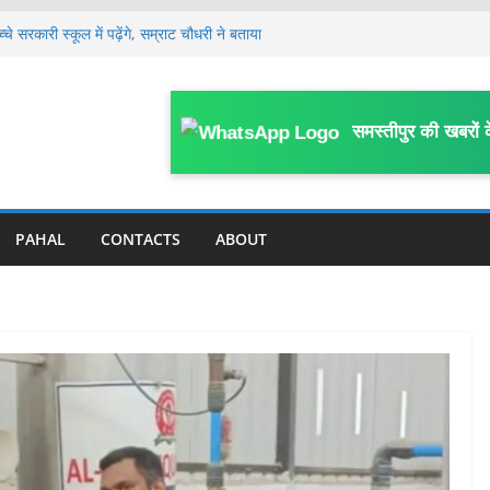
 सरकारी स्कूल में पढ़ेंगे, सम्राट चौधरी ने बताया
श्लील गानों पर रील बनाने पर लगेगी रोक, SDO ने
यास समिति को दिए आवश्यक कार्रवाई के निर्देश
 पास पहुंचे तेजस्वी यादव, AK 47 चलाने वाले
समस्तीपुर की खबरों 
ीम के लिए सलाह दी, कहा- बहुत पहले यह कर देना
ो रिकवर करने की नई व्यवस्था लागू, बैंक से बाहर
PAHAL
CONTACTS
ABOUT