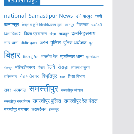
Related Tags
national
Samastipur News
उजियारपुर
एसपी
कल्याणपुर
केंद्रीय कृषि विश्वविद्यालय पूसा
गिरफ्तार
खानपुर
चकमेहसी
दलसिंहसराय
जिला प्रशासन
ताजपुर
जिलाधिकारी
डीएम
पुलिस
पुलिस अधीक्षक
नगर थाना
पटोरी
पूसा
नीतीश कुमार
बिहार
मुफस्सिल थाना
भारतीय रेल
बिहार पुलिस
मुसरीघरारी
रेलवे
रोसड़ा
मोहिउद्दीननगर
लोकसभा चुनाव
मोहनपुर
मौसम
विभूतिपुर
विद्यापतिनगर
शिक्षा विभाग
वारिसनगर
शराब
समस्तीपुर
सदर अस्पताल
समस्तीपुर जंक्शन
समस्तीपुर पुलिस
समस्तीपुर रेल मंडल
समस्तीपुर नगर निगम
सरायरंजन
समस्तीपुर समाचार
हसनपुर