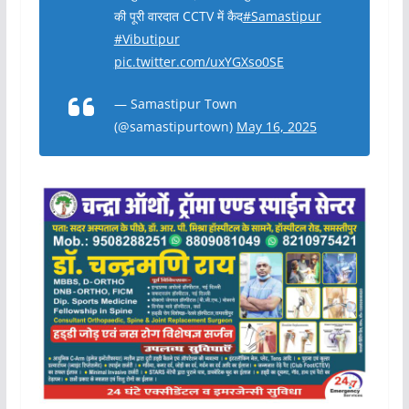
की पूरी वारदात CCTV में कैद
#Samastipur
#Vibutipur
pic.twitter.com/uxYGXso0SE
— Samastipur Town
(@samastipurtown)
May 16, 2025