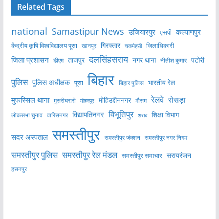
Related Tags
national
Samastipur News
उजियारपुर
कल्याणपुर
एसपी
केंद्रीय कृषि विश्वविद्यालय पूसा
गिरफ्तार
जिलाधिकारी
खानपुर
चकमेहसी
दलसिंहसराय
जिला प्रशासन
ताजपुर
नगर थाना
पटोरी
डीएम
नीतीश कुमार
बिहार
पुलिस
पुलिस अधीक्षक
भारतीय रेल
पूसा
बिहार पुलिस
रेलवे
मुफस्सिल थाना
रोसड़ा
मोहिउद्दीननगर
मुसरीघरारी
मोहनपुर
मौसम
विभूतिपुर
विद्यापतिनगर
शिक्षा विभाग
लोकसभा चुनाव
वारिसनगर
शराब
समस्तीपुर
सदर अस्पताल
समस्तीपुर नगर निगम
समस्तीपुर जंक्शन
समस्तीपुर पुलिस
समस्तीपुर रेल मंडल
सरायरंजन
समस्तीपुर समाचार
हसनपुर