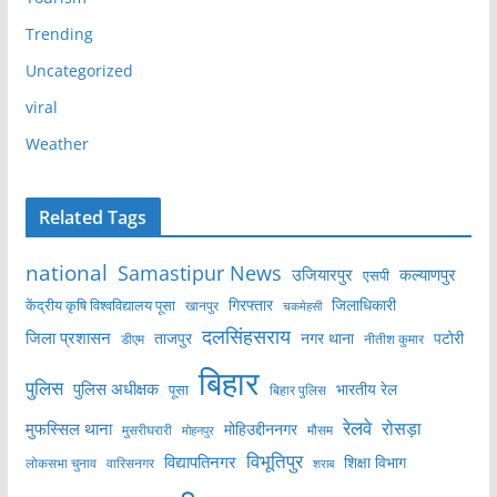
Trending
Uncategorized
viral
Weather
Related Tags
national
Samastipur News
उजियारपुर
कल्याणपुर
एसपी
केंद्रीय कृषि विश्वविद्यालय पूसा
गिरफ्तार
जिलाधिकारी
खानपुर
चकमेहसी
दलसिंहसराय
जिला प्रशासन
ताजपुर
नगर थाना
पटोरी
डीएम
नीतीश कुमार
बिहार
पुलिस
पुलिस अधीक्षक
भारतीय रेल
पूसा
बिहार पुलिस
रेलवे
मुफस्सिल थाना
रोसड़ा
मोहिउद्दीननगर
मुसरीघरारी
मोहनपुर
मौसम
विभूतिपुर
विद्यापतिनगर
शिक्षा विभाग
लोकसभा चुनाव
वारिसनगर
शराब