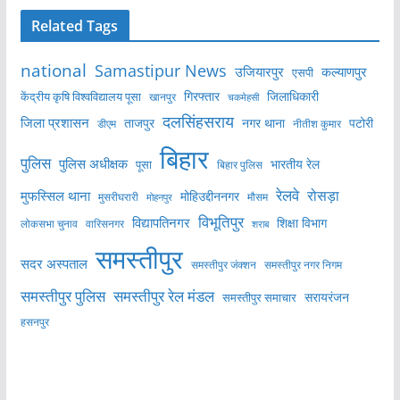
Related Tags
national
Samastipur News
उजियारपुर
कल्याणपुर
एसपी
केंद्रीय कृषि विश्वविद्यालय पूसा
गिरफ्तार
जिलाधिकारी
खानपुर
चकमेहसी
दलसिंहसराय
जिला प्रशासन
ताजपुर
नगर थाना
पटोरी
डीएम
नीतीश कुमार
बिहार
पुलिस
पुलिस अधीक्षक
भारतीय रेल
पूसा
बिहार पुलिस
रेलवे
मुफस्सिल थाना
रोसड़ा
मोहिउद्दीननगर
मुसरीघरारी
मोहनपुर
मौसम
विभूतिपुर
विद्यापतिनगर
शिक्षा विभाग
लोकसभा चुनाव
वारिसनगर
शराब
समस्तीपुर
सदर अस्पताल
समस्तीपुर नगर निगम
समस्तीपुर जंक्शन
समस्तीपुर पुलिस
समस्तीपुर रेल मंडल
सरायरंजन
समस्तीपुर समाचार
हसनपुर