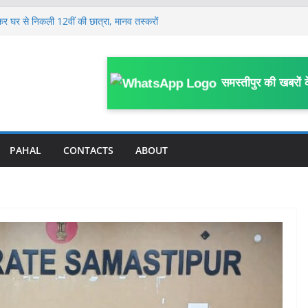
कर घर से निकली 12वीं की छात्रा, मानव तस्करों
या में बेचा
 की कथित साजिश से हड़कंप, जेल अधीक्षक समेत
गश्ती वाहन, ड्राइवर की मौत, दारोगा समेत 3
समस्तीपुर की खबरों 
यरत महिला कर्मियों ने कानूनगो पर लगाया अभद्र
का आरोप
्रामीण कार्य विभाग के कर्मी की सड़क हादसे में मौ’त
PAHAL
CONTACTS
ABOUT