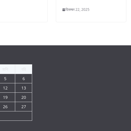
दिसम्बर 22, 2025
शनि
रवि
5
6
12
13
19
20
26
27