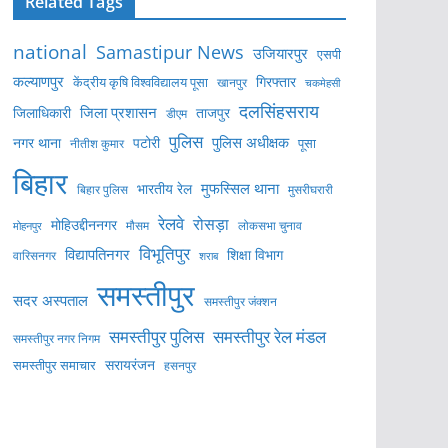
Related Tags
national
Samastipur News
उजियारपुर
एसपी
कल्याणपुर
केंद्रीय कृषि विश्वविद्यालय पूसा
गिरफ्तार
खानपुर
चकमेहसी
दलसिंहसराय
जिला प्रशासन
ताजपुर
जिलाधिकारी
डीएम
पुलिस
पुलिस अधीक्षक
नगर थाना
पटोरी
पूसा
नीतीश कुमार
बिहार
मुफस्सिल थाना
भारतीय रेल
बिहार पुलिस
मुसरीघरारी
रेलवे
रोसड़ा
मोहिउद्दीननगर
लोकसभा चुनाव
मोहनपुर
मौसम
विभूतिपुर
विद्यापतिनगर
शिक्षा विभाग
वारिसनगर
शराब
समस्तीपुर
सदर अस्पताल
समस्तीपुर जंक्शन
समस्तीपुर पुलिस
समस्तीपुर रेल मंडल
समस्तीपुर नगर निगम
सरायरंजन
समस्तीपुर समाचार
हसनपुर