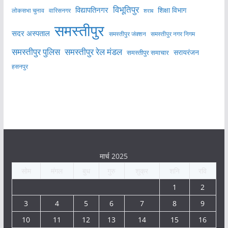
विभूतिपुर
विद्यापतिनगर
शिक्षा विभाग
लोकसभा चुनाव
वारिसनगर
शराब
समस्तीपुर
सदर अस्पताल
समस्तीपुर नगर निगम
समस्तीपुर जंक्शन
समस्तीपुर पुलिस
समस्तीपुर रेल मंडल
सरायरंजन
समस्तीपुर समाचार
हसनपुर
मार्च 2025
सोम
मंगल
बुध
गुरु
शुक्र
शनि
रवि
1
2
3
4
5
6
7
8
9
10
11
12
13
14
15
16