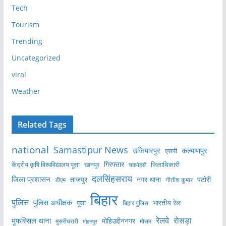
Tech
Tourism
Trending
Uncategorized
viral
Weather
Related Tags
national
Samastipur News
उजियारपुर
कल्याणपुर
एसपी
केंद्रीय कृषि विश्वविद्यालय पूसा
गिरफ्तार
जिलाधिकारी
खानपुर
चकमेहसी
दलसिंहसराय
जिला प्रशासन
ताजपुर
नगर थाना
पटोरी
डीएम
नीतीश कुमार
बिहार
पुलिस
पुलिस अधीक्षक
भारतीय रेल
पूसा
बिहार पुलिस
रेलवे
मुफस्सिल थाना
रोसड़ा
मोहिउद्दीननगर
मुसरीघरारी
मोहनपुर
मौसम