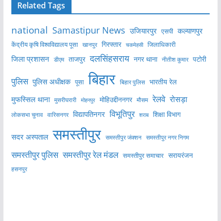
Related Tags
national
Samastipur News
उजियारपुर
कल्याणपुर
एसपी
केंद्रीय कृषि विश्वविद्यालय पूसा
गिरफ्तार
जिलाधिकारी
खानपुर
चकमेहसी
दलसिंहसराय
जिला प्रशासन
ताजपुर
नगर थाना
पटोरी
डीएम
नीतीश कुमार
बिहार
पुलिस
पुलिस अधीक्षक
भारतीय रेल
पूसा
बिहार पुलिस
रेलवे
मुफस्सिल थाना
रोसड़ा
मोहिउद्दीननगर
मुसरीघरारी
मोहनपुर
मौसम
विभूतिपुर
विद्यापतिनगर
शिक्षा विभाग
लोकसभा चुनाव
वारिसनगर
शराब
समस्तीपुर
सदर अस्पताल
समस्तीपुर नगर निगम
समस्तीपुर जंक्शन
समस्तीपुर पुलिस
समस्तीपुर रेल मंडल
सरायरंजन
समस्तीपुर समाचार
हसनपुर