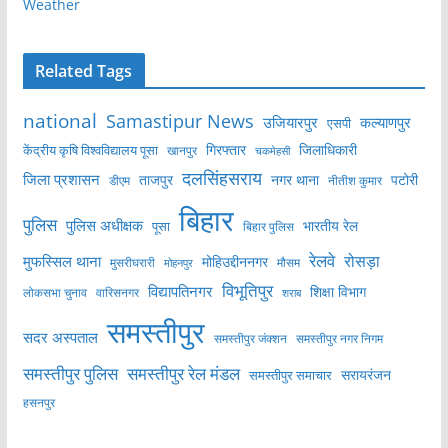
Weather
Related Tags
national
Samastipur News
उजियारपुर
कल्याणपुर
एसपी
केंद्रीय कृषि विश्वविद्यालय पूसा
गिरफ्तार
जिलाधिकारी
खानपुर
चकमेहसी
दलसिंहसराय
जिला प्रशासन
ताजपुर
नगर थाना
पटोरी
डीएम
नीतीश कुमार
बिहार
पुलिस
पुलिस अधीक्षक
भारतीय रेल
पूसा
बिहार पुलिस
रेलवे
मुफस्सिल थाना
रोसड़ा
मोहिउद्दीननगर
मुसरीघरारी
मोहनपुर
मौसम
विभूतिपुर
विद्यापतिनगर
शिक्षा विभाग
लोकसभा चुनाव
वारिसनगर
शराब
समस्तीपुर
सदर अस्पताल
समस्तीपुर नगर निगम
समस्तीपुर जंक्शन
समस्तीपुर पुलिस
समस्तीपुर रेल मंडल
सरायरंजन
समस्तीपुर समाचार
हसनपुर