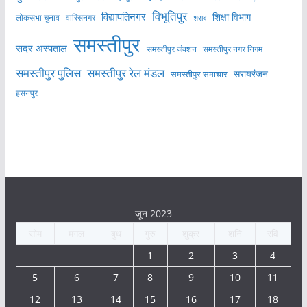
विभूतिपुर
विद्यापतिनगर
शिक्षा विभाग
लोकसभा चुनाव
वारिसनगर
शराब
समस्तीपुर
सदर अस्पताल
समस्तीपुर नगर निगम
समस्तीपुर जंक्शन
समस्तीपुर पुलिस
समस्तीपुर रेल मंडल
सरायरंजन
समस्तीपुर समाचार
हसनपुर
जून 2023
सोम
मंगल
बुध
गुरु
शुक्र
शनि
रवि
1
2
3
4
5
6
7
8
9
10
11
12
13
14
15
16
17
18