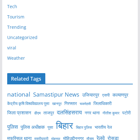
Tech
Tourism
Trending
Uncategorized
viral
Weather
Related Tags
national
Samastipur News
उजियारपुर
कल्याणपुर
एसपी
केंद्रीय कृषि विश्वविद्यालय पूसा
गिरफ्तार
जिलाधिकारी
खानपुर
चकमेहसी
दलसिंहसराय
जिला प्रशासन
ताजपुर
नगर थाना
पटोरी
डीएम
नीतीश कुमार
बिहार
पुलिस
पुलिस अधीक्षक
भारतीय रेल
पूसा
बिहार पुलिस
रेलवे
मुफस्सिल थाना
रोसड़ा
मोहिउद्दीननगर
मुसरीघरारी
मोहनपुर
मौसम