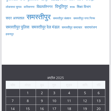
विभूतिपुर
विद्यापतिनगर
शिक्षा विभाग
लोकसभा चुनाव
वारिसनगर
शराब
समस्तीपुर
सदर अस्पताल
समस्तीपुर नगर निगम
समस्तीपुर जंक्शन
समस्तीपुर पुलिस
समस्तीपुर रेल मंडल
सरायरंजन
समस्तीपुर समाचार
हसनपुर
अप्रैल 2025
सोम
मंगल
बुध
गुरु
शुक्र
शनि
रवि
1
2
3
4
5
6
7
8
9
10
11
12
13
14
15
16
17
18
19
20