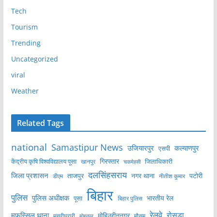
Tech
Tourism
Trending
Uncategorized
viral
Weather
Related Tags
national
Samastipur News
उजियारपुर
कल्याणपुर
एसपी
केंद्रीय कृषि विश्वविद्यालय पूसा
गिरफ्तार
जिलाधिकारी
खानपुर
चकमेहसी
दलसिंहसराय
जिला प्रशासन
ताजपुर
नगर थाना
पटोरी
डीएम
नीतीश कुमार
बिहार
पुलिस
पुलिस अधीक्षक
भारतीय रेल
पूसा
बिहार पुलिस
रेलवे
मुफस्सिल थाना
रोसड़ा
मोहिउद्दीननगर
मुसरीघरारी
मोहनपुर
मौसम