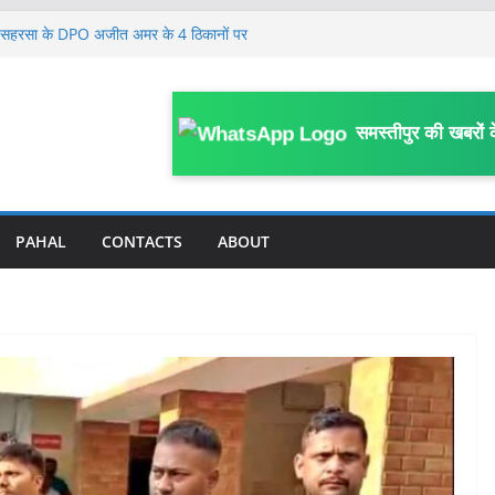
ं, मामला खत्म किया जाए: सुप्रीम कोर्ट में बिहार
प, सहरसा के DPO अजीत अमर के 4 ठिकानों पर
टीम के लिए सलाह दी, कहा- बहुत पहले यह कर देना
समस्तीपुर की खबरों 
को रिकवर करने की नई व्यवस्था लागू, बैंक से बाहर
े सरकारी स्कूल में पढ़ेंगे, सम्राट चौधरी ने बताया
PAHAL
CONTACTS
ABOUT