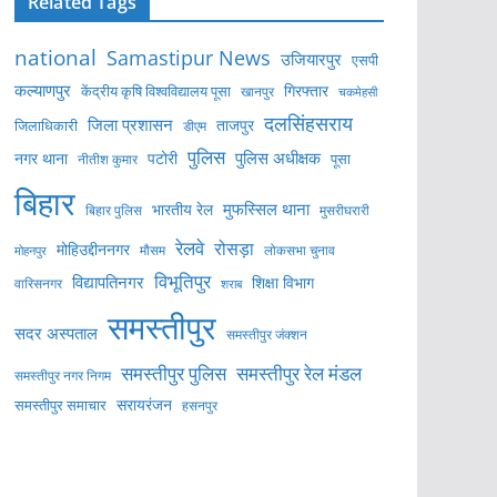
Related Tags
national
Samastipur News
उजियारपुर
एसपी
कल्याणपुर
केंद्रीय कृषि विश्वविद्यालय पूसा
गिरफ्तार
खानपुर
चकमेहसी
दलसिंहसराय
जिला प्रशासन
ताजपुर
जिलाधिकारी
डीएम
पुलिस
पुलिस अधीक्षक
नगर थाना
पटोरी
पूसा
नीतीश कुमार
बिहार
मुफस्सिल थाना
भारतीय रेल
बिहार पुलिस
मुसरीघरारी
रेलवे
रोसड़ा
मोहिउद्दीननगर
लोकसभा चुनाव
मोहनपुर
मौसम
विभूतिपुर
विद्यापतिनगर
शिक्षा विभाग
वारिसनगर
शराब
समस्तीपुर
सदर अस्पताल
समस्तीपुर जंक्शन
समस्तीपुर पुलिस
समस्तीपुर रेल मंडल
समस्तीपुर नगर निगम
सरायरंजन
समस्तीपुर समाचार
हसनपुर