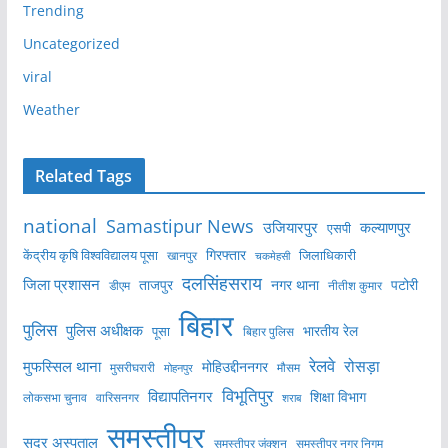
Trending
Uncategorized
viral
Weather
Related Tags
national
Samastipur News
उजियारपुर
कल्याणपुर
एसपी
केंद्रीय कृषि विश्वविद्यालय पूसा
गिरफ्तार
जिलाधिकारी
खानपुर
चकमेहसी
दलसिंहसराय
जिला प्रशासन
ताजपुर
नगर थाना
पटोरी
डीएम
नीतीश कुमार
बिहार
पुलिस
पुलिस अधीक्षक
भारतीय रेल
पूसा
बिहार पुलिस
रेलवे
मुफस्सिल थाना
रोसड़ा
मोहिउद्दीननगर
मुसरीघरारी
मोहनपुर
मौसम
विभूतिपुर
विद्यापतिनगर
शिक्षा विभाग
लोकसभा चुनाव
वारिसनगर
शराब
समस्तीपुर
सदर अस्पताल
समस्तीपुर नगर निगम
समस्तीपुर जंक्शन