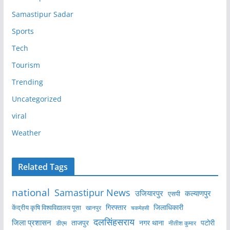
Samastipur Sadar
Sports
Tech
Tourism
Trending
Uncategorized
viral
Weather
Related Tags
national
Samastipur News
उजियारपुर
कल्याणपुर
एसपी
केंद्रीय कृषि विश्वविद्यालय पूसा
गिरफ्तार
जिलाधिकारी
खानपुर
चकमेहसी
दलसिंहसराय
जिला प्रशासन
ताजपुर
नगर थाना
पटोरी
डीएम
नीतीश कुमार