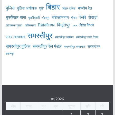
बिहार
पुलिस
पुलिस अधीक्षक
भारतीय रेल
पूसा
बिहार पुलिस
रेलवे
मुफस्सिल थाना
रोसड़ा
मोहिउद्दीननगर
मुसरीघरारी
मोहनपुर
मौसम
विभूतिपुर
विद्यापतिनगर
शिक्षा विभाग
लोकसभा चुनाव
वारिसनगर
शराब
समस्तीपुर
सदर अस्पताल
समस्तीपुर नगर निगम
समस्तीपुर जंक्शन
समस्तीपुर पुलिस
समस्तीपुर रेल मंडल
सरायरंजन
समस्तीपुर समाचार
हसनपुर
मई 2026
सोम
मंगल
बुध
गुरु
शुक्र
शनि
रवि
1
2
3