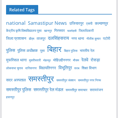
Related Tags
national
Samastipur News
उजियारपुर
कल्याणपुर
एसपी
केंद्रीय कृषि विश्वविद्यालय पूसा
गिरफ्तार
जिलाधिकारी
खानपुर
चकमेहसी
दलसिंहसराय
जिला प्रशासन
ताजपुर
नगर थाना
पटोरी
डीएम
नीतीश कुमार
बिहार
पुलिस
पुलिस अधीक्षक
भारतीय रेल
पूसा
बिहार पुलिस
रेलवे
मुफस्सिल थाना
रोसड़ा
मोहिउद्दीननगर
मुसरीघरारी
मोहनपुर
मौसम
विभूतिपुर
विद्यापतिनगर
शिक्षा विभाग
लोकसभा चुनाव
वारिसनगर
शराब
समस्तीपुर
सदर अस्पताल
समस्तीपुर नगर निगम
समस्तीपुर जंक्शन
समस्तीपुर पुलिस
समस्तीपुर रेल मंडल
सरायरंजन
समस्तीपुर समाचार
हसनपुर