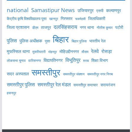
national
Samastipur News
उजियारपुर
कल्याणपुर
एसपी
केंद्रीय कृषि विश्वविद्यालय पूसा
गिरफ्तार
जिलाधिकारी
खानपुर
चकमेहसी
दलसिंहसराय
जिला प्रशासन
ताजपुर
नगर थाना
पटोरी
डीएम
नीतीश कुमार
बिहार
पुलिस
पुलिस अधीक्षक
भारतीय रेल
पूसा
बिहार पुलिस
रेलवे
मुफस्सिल थाना
रोसड़ा
मोहिउद्दीननगर
मुसरीघरारी
मोहनपुर
मौसम
विभूतिपुर
विद्यापतिनगर
शिक्षा विभाग
लोकसभा चुनाव
वारिसनगर
शराब
समस्तीपुर
सदर अस्पताल
समस्तीपुर नगर निगम
समस्तीपुर जंक्शन
समस्तीपुर पुलिस
समस्तीपुर रेल मंडल
सरायरंजन
समस्तीपुर समाचार
हसनपुर