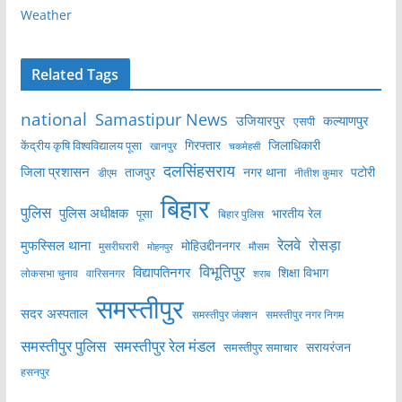
Weather
Related Tags
national
Samastipur News
उजियारपुर
कल्याणपुर
एसपी
केंद्रीय कृषि विश्वविद्यालय पूसा
गिरफ्तार
जिलाधिकारी
खानपुर
चकमेहसी
दलसिंहसराय
जिला प्रशासन
ताजपुर
नगर थाना
पटोरी
डीएम
नीतीश कुमार
बिहार
पुलिस
पुलिस अधीक्षक
भारतीय रेल
पूसा
बिहार पुलिस
रेलवे
मुफस्सिल थाना
रोसड़ा
मोहिउद्दीननगर
मुसरीघरारी
मोहनपुर
मौसम
विभूतिपुर
विद्यापतिनगर
शिक्षा विभाग
लोकसभा चुनाव
वारिसनगर
शराब
समस्तीपुर
सदर अस्पताल
समस्तीपुर नगर निगम
समस्तीपुर जंक्शन
समस्तीपुर पुलिस
समस्तीपुर रेल मंडल
सरायरंजन
समस्तीपुर समाचार
हसनपुर