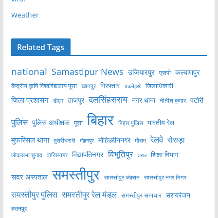
Weather
Related Tags
national
Samastipur News
उजियारपुर
कल्याणपुर
एसपी
केंद्रीय कृषि विश्वविद्यालय पूसा
गिरफ्तार
जिलाधिकारी
खानपुर
चकमेहसी
दलसिंहसराय
जिला प्रशासन
ताजपुर
नगर थाना
पटोरी
डीएम
नीतीश कुमार
बिहार
पुलिस
पुलिस अधीक्षक
भारतीय रेल
पूसा
बिहार पुलिस
रेलवे
मुफस्सिल थाना
रोसड़ा
मोहिउद्दीननगर
मुसरीघरारी
मोहनपुर
मौसम
विभूतिपुर
विद्यापतिनगर
शिक्षा विभाग
लोकसभा चुनाव
वारिसनगर
शराब
समस्तीपुर
सदर अस्पताल
समस्तीपुर नगर निगम
समस्तीपुर जंक्शन
समस्तीपुर पुलिस
समस्तीपुर रेल मंडल
सरायरंजन
समस्तीपुर समाचार
हसनपुर