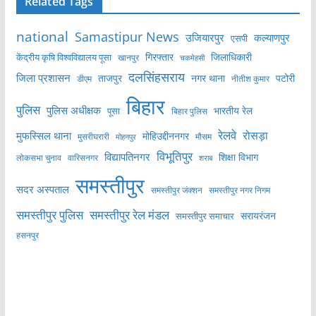
Related Tags
national
Samastipur News
उजियारपुर
कल्याणपुर
एसपी
केंद्रीय कृषि विश्वविद्यालय पूसा
गिरफ्तार
जिलाधिकारी
खानपुर
चकमेहसी
दलसिंहसराय
जिला प्रशासन
ताजपुर
नगर थाना
पटोरी
डीएम
नीतीश कुमार
बिहार
पुलिस
पुलिस अधीक्षक
भारतीय रेल
पूसा
बिहार पुलिस
रेलवे
मुफस्सिल थाना
रोसड़ा
मोहिउद्दीननगर
मुसरीघरारी
मोहनपुर
मौसम
विभूतिपुर
विद्यापतिनगर
शिक्षा विभाग
लोकसभा चुनाव
वारिसनगर
शराब
समस्तीपुर
सदर अस्पताल
समस्तीपुर नगर निगम
समस्तीपुर जंक्शन
समस्तीपुर पुलिस
समस्तीपुर रेल मंडल
सरायरंजन
समस्तीपुर समाचार
हसनपुर