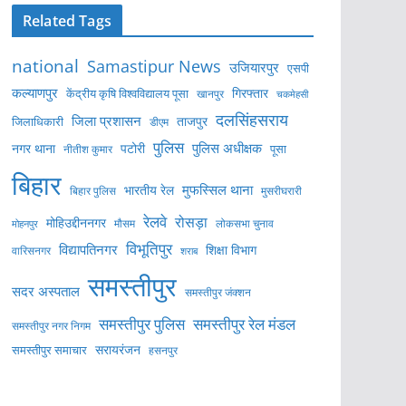
Related Tags
national
Samastipur News
उजियारपुर
एसपी
कल्याणपुर
केंद्रीय कृषि विश्वविद्यालय पूसा
गिरफ्तार
खानपुर
चकमेहसी
दलसिंहसराय
जिला प्रशासन
ताजपुर
जिलाधिकारी
डीएम
पुलिस
पुलिस अधीक्षक
नगर थाना
पटोरी
पूसा
नीतीश कुमार
बिहार
मुफस्सिल थाना
भारतीय रेल
बिहार पुलिस
मुसरीघरारी
रेलवे
रोसड़ा
मोहिउद्दीननगर
लोकसभा चुनाव
मोहनपुर
मौसम
विभूतिपुर
विद्यापतिनगर
शिक्षा विभाग
वारिसनगर
शराब
समस्तीपुर
सदर अस्पताल
समस्तीपुर जंक्शन
समस्तीपुर पुलिस
समस्तीपुर रेल मंडल
समस्तीपुर नगर निगम
सरायरंजन
समस्तीपुर समाचार
हसनपुर