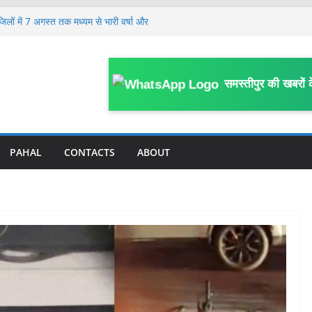
जिलों में 7 अगस्त तक मध्यम से भारी वर्षा और
लेकर जिला स्तरीय कार्यशाला आयोजित, विभागीय
 पर FIR; काम में बाधा, आउटसोर्सिंग कर्मियों से
समस्तीपुर की खबरों 
काम प्रभावित करने का आरोप
गिरफ्तार, लंबे समय से गिरफ्तारी के लिए मुफस्सिल
में संदेहास्पद परिस्थिति में मौ’त, संस्कृत विषय से
ई
PAHAL
CONTACTS
ABOUT