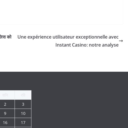
पुलिस को
Une expérience utilisateur exceptionnelle avec
Instant Casino: notre analyse
शनि
रवि
2
3
9
10
16
17