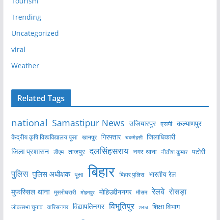
Tourism
Trending
Uncategorized
viral
Weather
Related Tags
national
Samastipur News
उजियारपुर
कल्याणपुर
एसपी
केंद्रीय कृषि विश्वविद्यालय पूसा
गिरफ्तार
जिलाधिकारी
खानपुर
चकमेहसी
दलसिंहसराय
जिला प्रशासन
ताजपुर
नगर थाना
पटोरी
डीएम
नीतीश कुमार
बिहार
पुलिस
पुलिस अधीक्षक
भारतीय रेल
पूसा
बिहार पुलिस
रेलवे
मुफस्सिल थाना
रोसड़ा
मोहिउद्दीननगर
मुसरीघरारी
मोहनपुर
मौसम
विभूतिपुर
विद्यापतिनगर
शिक्षा विभाग
लोकसभा चुनाव
वारिसनगर
शराब