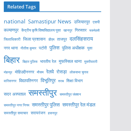
Related Tags
national
Samastipur News
उजियारपुर
एसपी
कल्याणपुर
केंद्रीय कृषि विश्वविद्यालय पूसा
गिरफ्तार
खानपुर
चकमेहसी
दलसिंहसराय
जिला प्रशासन
ताजपुर
जिलाधिकारी
डीएम
पुलिस
पुलिस अधीक्षक
नगर थाना
पटोरी
पूसा
नीतीश कुमार
बिहार
मुफस्सिल थाना
भारतीय रेल
बिहार पुलिस
मुसरीघरारी
रेलवे
रोसड़ा
मोहिउद्दीननगर
लोकसभा चुनाव
मोहनपुर
मौसम
विभूतिपुर
विद्यापतिनगर
शिक्षा विभाग
वारिसनगर
शराब
समस्तीपुर
सदर अस्पताल
समस्तीपुर जंक्शन
समस्तीपुर पुलिस
समस्तीपुर रेल मंडल
समस्तीपुर नगर निगम
सरायरंजन
समस्तीपुर समाचार
हसनपुर