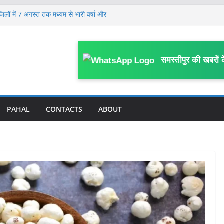
जिलों में 7 अगस्त तक मध्यम से भारी वर्षा और
लेकर जिला स्तरीय कार्यशाला आयोजित, विभागीय
 पर FIR; काम में बाधा, आउटसोर्सिंग कर्मियों से
समस्तीपुर की खबरों 
काम प्रभावित करने का आरोप
गिरफ्तार, लंबे समय से गिरफ्तारी के लिए मुफस्सिल
में संदेहास्पद परिस्थिति में मौ’त, संस्कृत विषय से
ई
PAHAL
CONTACTS
ABOUT